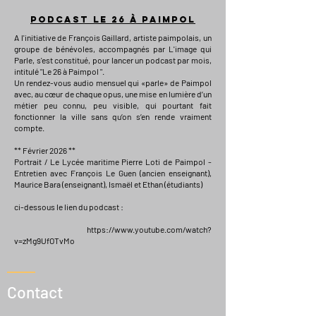
podcast Le 26 à Paimpol
A l'initiative de François Gaillard, artiste paimpolais, un
groupe de bénévoles, accompagnés par L'image qui
Parle, s'est constitué, pour lancer un podcast par mois,
intitulé "Le 26 à Paimpol ".
Un rendez-vous audio mensuel qui «parle» de Paimpol
avec, au cœur de chaque opus, une mise en lumière d’un
métier peu connu, peu visible, qui pourtant fait
fonctionner la ville sans qu’on s’en rende vraiment
compte.
** Février 2026 **
Portrait / Le Lycée maritime Pierre Loti de Paimpol -
Entretien avec François Le Guen (ancien enseignant),
Maurice Bara (enseignant), Ismaël et Ethan (étudiants)
ci-dessous le lien du podcast :
https://www.youtube.com/watch?
v=zMg9UfOTvMo
Contact