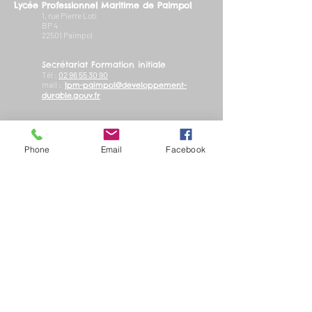
Lycée Professionnel Maritime de Paimpol
1, rue Pierre Loti
BP 4
22501 Paimpol
Secrétariat Formation initiale
Tél :
02 96 55 30 90
mail :
lpm-paimpol@developpement-
durable.gouv.fr​
Secrétariat Formation continue
(adultes)
Tél :
02 96 55 30 82
​mail :
fc.lpmpaimpol
@gmail.com
Phone
Email
Facebook
site internet du CEFCM :
https://www.cefcm.com/
Suivez-nous !